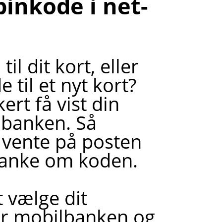
pinkode i net-
l dit kort, eller
 til et nyt kort?
rt få vist din
lbanken. Så
 vente på posten
 tanke om koden.
 vælge dit
ler mobilbanken og