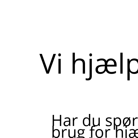
Vi hjæl
Har du spør
brug for hjæ