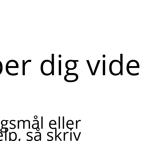
per dig vid
gsmål eller
lp, så skriv