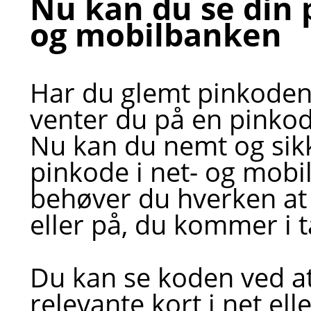
Nu kan du se din 
og mobilbanken
Har du glemt pinkoden ti
venter du på en pinkode
Nu kan du nemt og sikke
pinkode i net- og mobi
behøver du hverken at
eller på, du kommer i
Du kan se koden ved at
relevante kort i net el