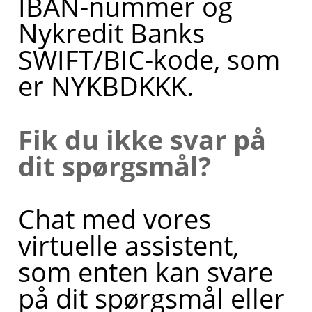
IBAN-nummer og
brug for
Nykredit Banks
hjælp til?
SWIFT/BIC-kode, som
er NYKBDKKK.
Hvis du
Fik du ikke svar på
ønsker,
dit spørgsmål?
kan jeg
også
Chat med vores
sætte dig
virtuelle assistent,
i kontakt
som enten kan svare
med en
på dit spørgsmål eller
af mine