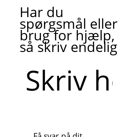
Har du
spørgsmål eller
brug for hjælp,
så skriv endelig
Skriv
her
Få svar på dit