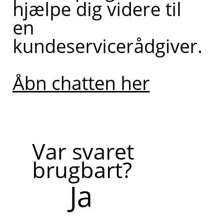
hjælpe dig videre til
kollegaer,
en
så du kan
kundeservicerådgiver.
blive
ringet op.
Åbn chatten her
Bliv
ringet
Var svaret
op af
en
brugbart?
kollega
Ja