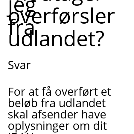
jeg
overførsler
om,
fra
hvordan
udlandet?
du
modtager
overførsler
Svar
fra
udlandet.
Kan du
For at få overført et
fortælle
beløb fra udlandet
lidt mere
skal afsender have
om, hvad
oplysninger om dit
du har