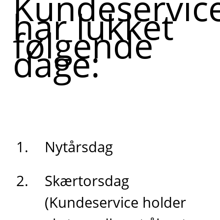
Kundeservic
har lukket
følgende
dage:
Nytårsdag
Skærtorsdag
(Kundeservice holder