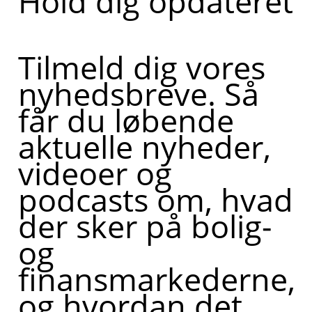
Hold dig opdateret
Tilmeld dig vores
nyhedsbreve. Så
får du løbende
aktuelle nyheder,
videoer og
podcasts om, hvad
der sker på bolig-
og
finansmarkederne,
og hvordan det