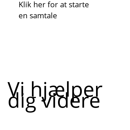
Klik her for at starte
en samtale
Vi hjælper
dig videre