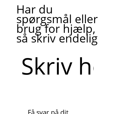
Har du
spørgsmål eller
brug for hjælp,
så skriv endelig
Skriv
her
Få svar på dit