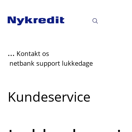
...
Kontakt os
netbank support lukkedage
Læs
Kundeservice
mere
om