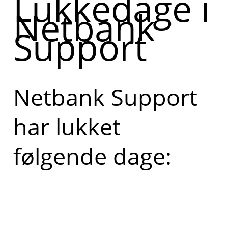
Lukkedage i
Netbank
Support
Netbank Support
har lukket
følgende dage: