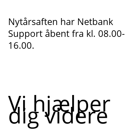
Nytårsaften har Netbank
Support åbent fra kl. 08.00-
16.00.
Vi hjælper
dig videre