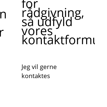
for
rådgivning,
ne,
så udfyld
vores
r
kontaktformula
Jeg vil gerne
kontaktes