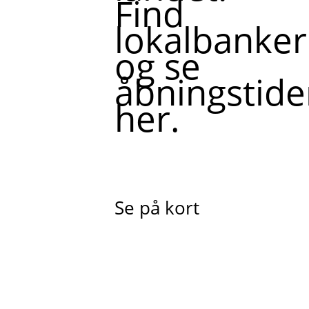
Find
lokalbanker
og se
åbningstide
her.
Se på kort