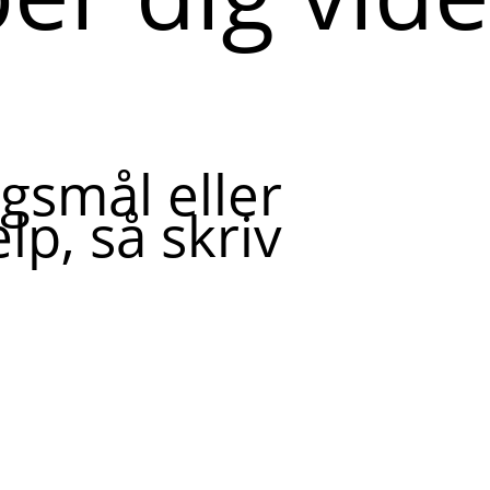
gsmål eller
lp, så skriv