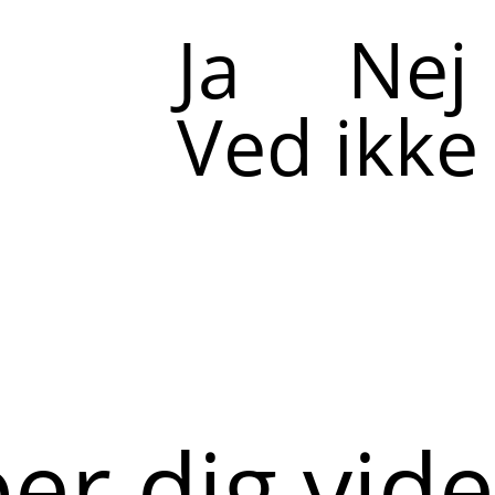
Ja
Nej
Ved ikke
per dig vid