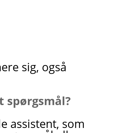
mere sig, også
it spørgsmål?
le assistent, som