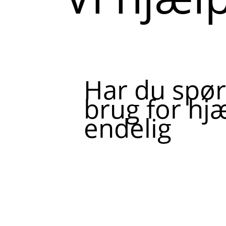
Har du spør
brug for hjæ
endelig