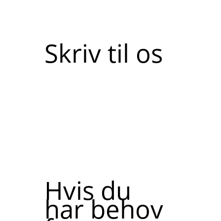
Skriv til os
Hvis du
har behov