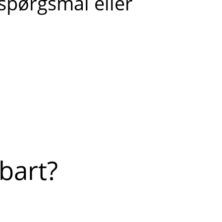
 spørgsmål eller
bart?