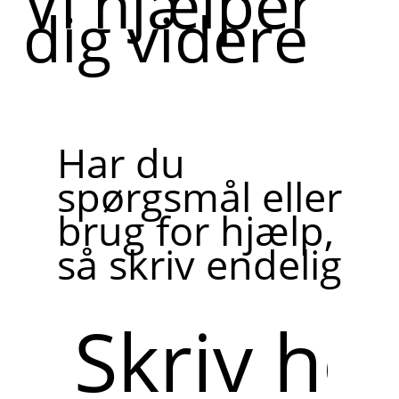
Vi hjælper
dig videre
Har du
spørgsmål eller
brug for hjælp,
så skriv endelig
Skriv
her