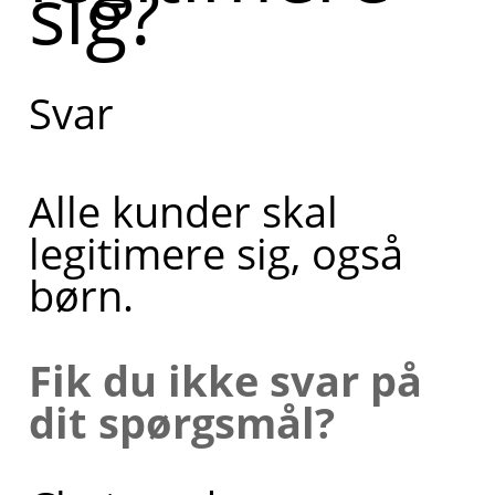
sig?
dit barn
også kan
Svar
legitimere
sig. Kan du
Alle kunder skal
fortælle
legitimere sig, også
lidt mere
børn.
om, hvad
du har
Fik du ikke svar på
brug for
dit spørgsmål?
hjælp til?