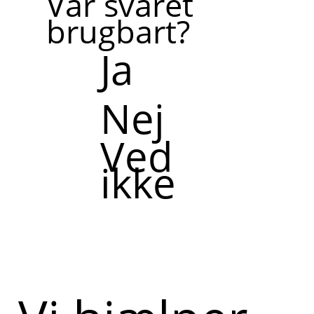
Var svaret
brugbart?
Ja
Nej
Ved
ikke