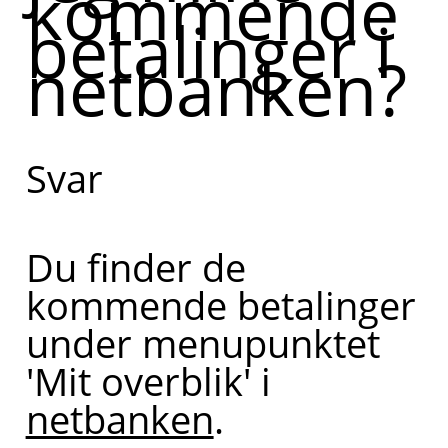
kommende
betalinger i
du finder
netbanken?
dine
kommende
betalinger i
Svar
netbanken.
Kan du
fortælle
Du finder de
lidt mere
kommende betalinger
om, hvad
under menupunktet
du har
'Mit overblik' i
brug for
netbanken
.
hjælp til?