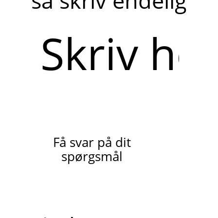
så skriv endelig
Skriv
her
Få svar på dit
spørgsmål