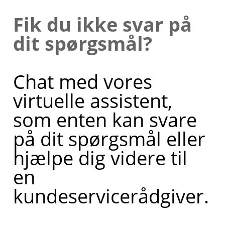
Fik du ikke svar på
dit spørgsmål?
Hvis du
ønsker,
Chat med vores
kan jeg
virtuelle assistent,
også
som enten kan svare
sætte dig
på dit spørgsmål eller
i kontakt
hjælpe dig videre til
med en
en
af mine
kundeservicerådgiver.
kollegaer,
så du kan