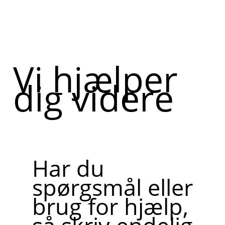
Vi hjælper
dig videre
Har du
spørgsmål eller
brug for hjælp,