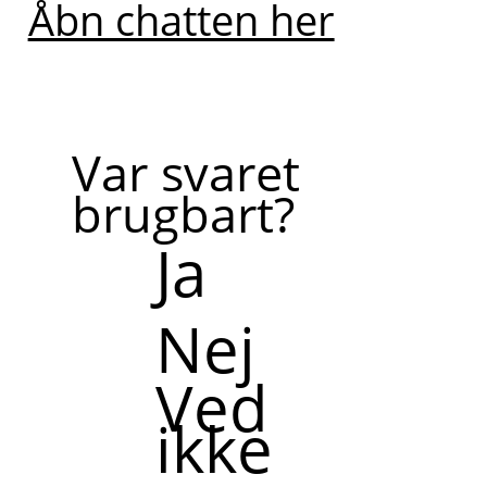
Åbn chatten her
blive
ringet op.
Var svaret
Bliv
brugbart?
ringet
op af
Ja
en
kollega
Nej
Ved
ikke