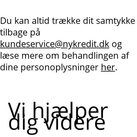
Du kan altid trække dit samtykke
tilbage på
kundeservice@nykredit.dk
og
læse mere om behandlingen af
dine personoplysninger
her
.
Vi hjælper
dig videre