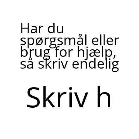
Har du
spørgsmål eller
brug for hjælp,
så skriv endelig
Skriv
her