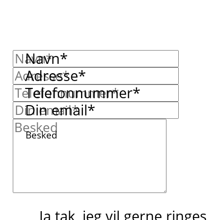
Navn*
Adresse*
Telefonnummer*
Din email*
Besked
Ja tak, jeg vil gerne ringes