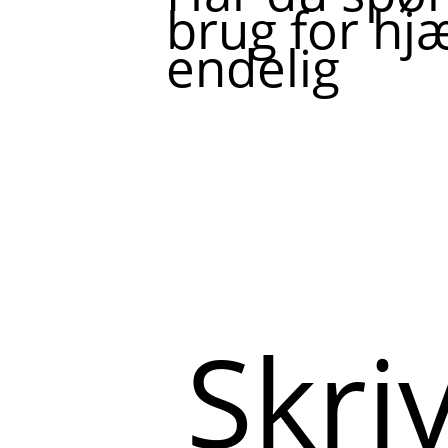
brug for hjæ
endelig
Skriv
her