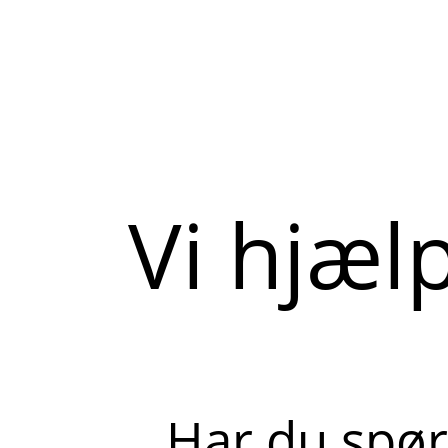
Vi hjæl
Har du spør