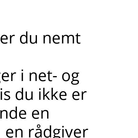
der du nemt
r i net- og
s du ikke er
ende en
l en rådgiver