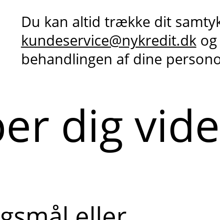
Du kan altid trække dit samty
kundeservice@nykredit.dk
og
behandlingen af dine person
per dig vid
gsmål eller