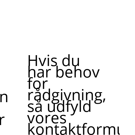
Hvis du
har behov
for
rådgivning,
ne,
så udfyld
vores
r
kontaktformula