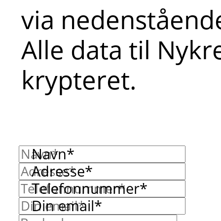
via nedenstående
Alle data til Nyk
krypteret.
Navn*
Adresse*
Telefonnummer*
Din email*