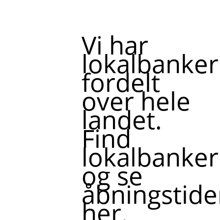
Vi har
lokalbanker
fordelt
over hele
landet.
Find
lokalbanker
og se
åbningstide
her.