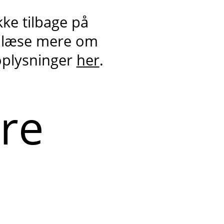
kke tilbage på
 læse mere om
oplysninger
her
.
ere