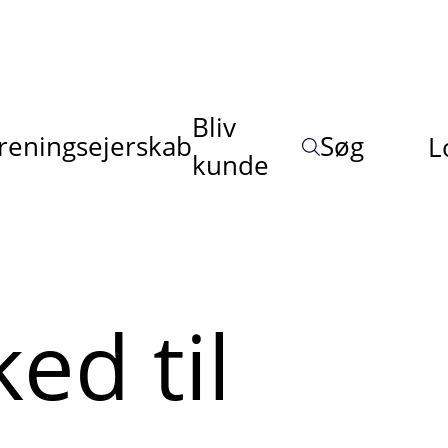
Bliv
reningsejerskab
Søg
L
kunde
ed til