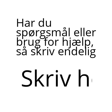
Har du
spørgsmål eller
brug for hjælp,
så skriv endelig
Skriv
her