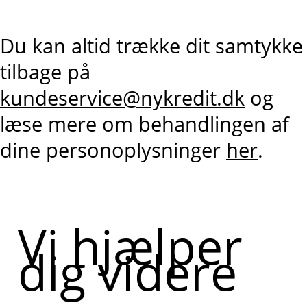
Du kan altid trække dit samtykke
tilbage på
kundeservice@nykredit.dk
og
læse mere om behandlingen af
dine personoplysninger
her
.
Vi hjælper
dig videre