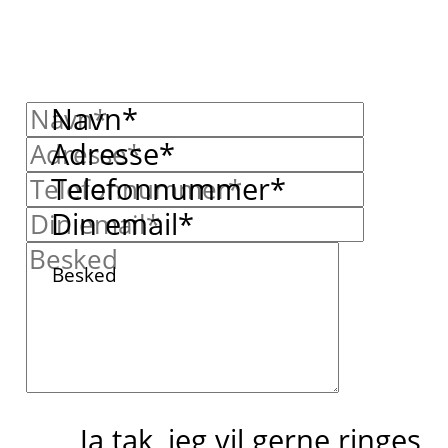
Navn*
Adresse*
Telefonnummer*
Din email*
Besked
Ja tak, jeg vil gerne ringes