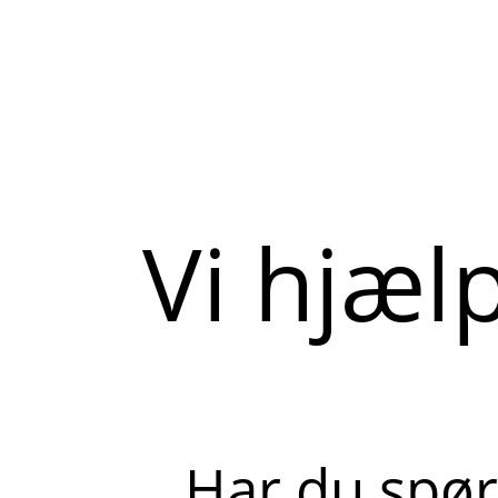
Vi hjæl
Har du spør