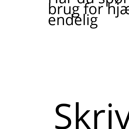
brug for hjæ
endelig
Skriv
her