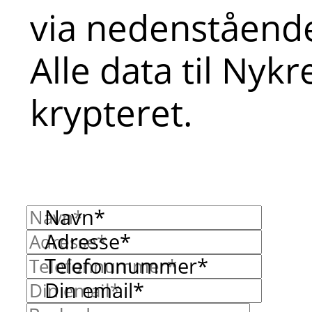
via nedenstående
Alle data til Nyk
krypteret.
Navn*
Adresse*
Telefonnummer*
Din email*