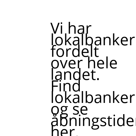
Vi har
lokalbanker
fordelt
over hele
landet.
Find
lokalbanker
og se
åbningstide
her.