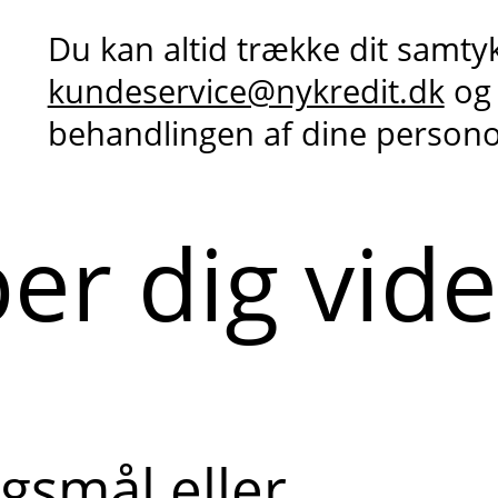
Du kan altid trække dit samty
kundeservice@nykredit.dk
og
behandlingen af dine person
per dig vid
gsmål eller