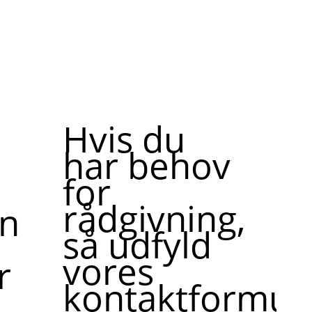
Hvis du
har behov
for
rådgivning,
ne,
så udfyld
vores
r
kontaktformula