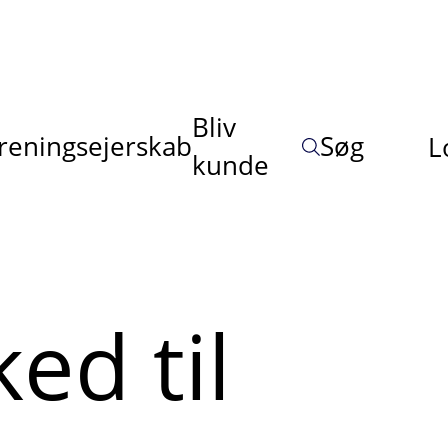
Bliv
reningsejerskab
Søg
L
kunde
ed til