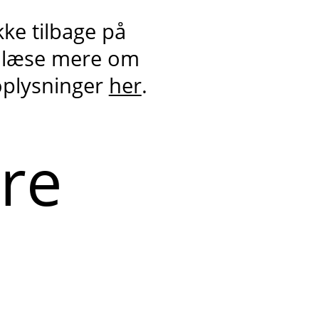
kke tilbage på
 læse mere om
oplysninger
her
.
ere