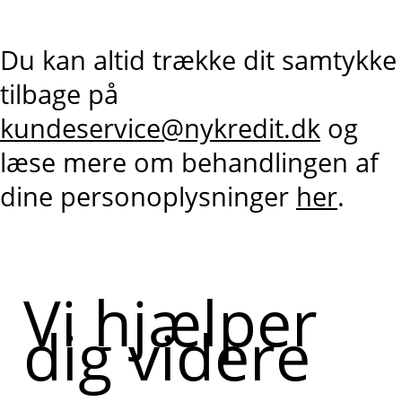
Du kan altid trække dit samtykke
tilbage på
kundeservice@nykredit.dk
og
læse mere om behandlingen af
dine personoplysninger
her
.
Vi hjælper
dig videre