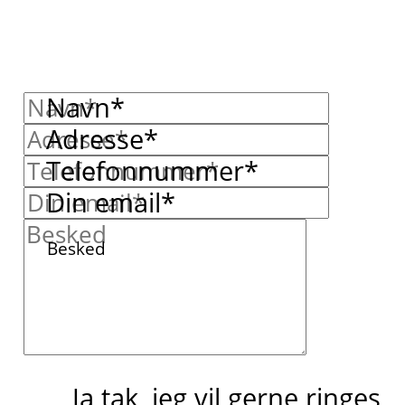
Navn*
Adresse*
Telefonnummer*
Din email*
Besked
Ja tak, jeg vil gerne ringes