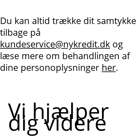
Du kan altid trække dit samtykke
tilbage på
kundeservice@nykredit.dk
og
læse mere om behandlingen af
dine personoplysninger
her
.
Vi hjælper
dig videre