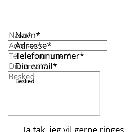
Navn*
Adresse*
Telefonnummer*
Din email*
Besked
Ja tak, jeg vil gerne ringes