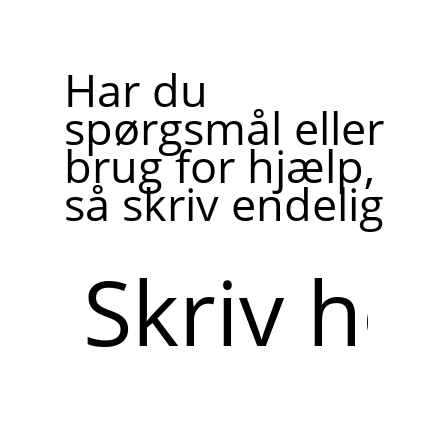
Har du
spørgsmål eller
brug for hjælp,
så skriv endelig
Skriv
her