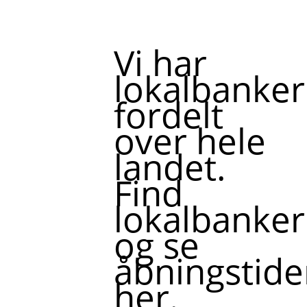
Vi har
lokalbanker
fordelt
over hele
landet.
Find
lokalbanker
og se
åbningstide
her.