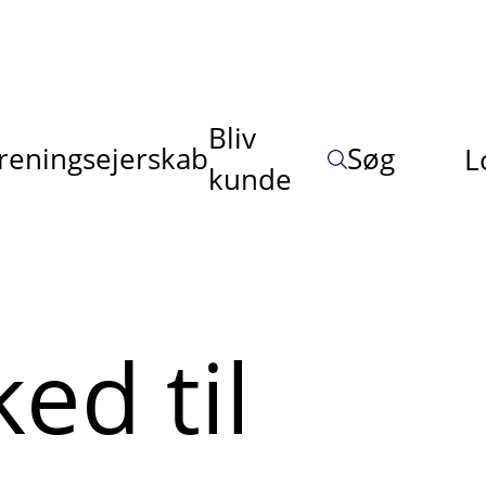
Bliv
reningsejerskab
Søg
L
kunde
ed til