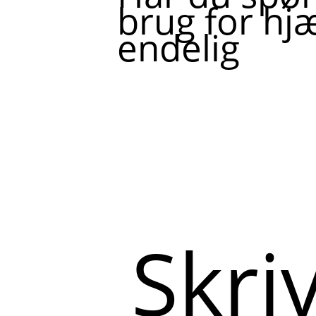
brug for hjæ
endelig
Skriv
her