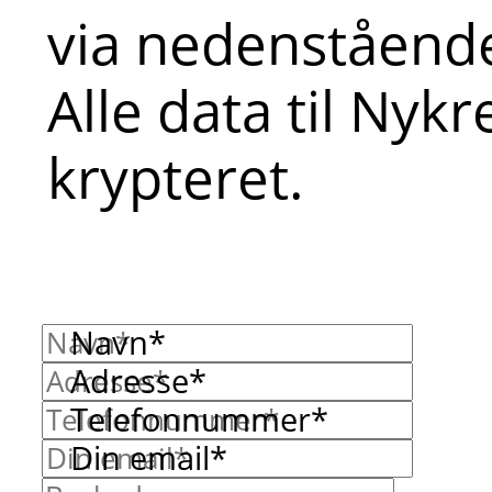
via nedenstående
Alle data til Nyk
krypteret.
Navn*
Adresse*
Telefonnummer*
Din email*