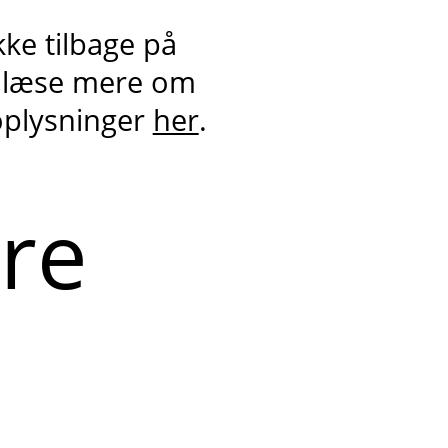
kke tilbage på
 læse mere om
oplysninger
her
.
ere