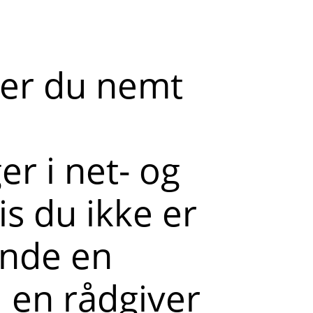
der du nemt
r i net- og
s du ikke er
ende en
l en rådgiver