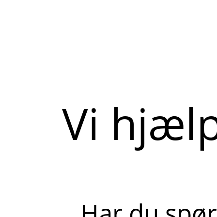
Vi hjæl
Har du spør