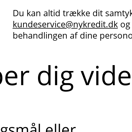
Du kan altid trække dit samty
kundeservice@nykredit.dk
og
behandlingen af dine person
per dig vid
gsmål eller