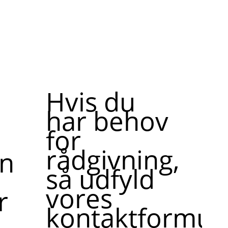
Hvis du
har behov
for
rådgivning,
ne,
så udfyld
vores
r
kontaktformula