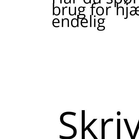
brug for hjæ
endelig
Skriv
her