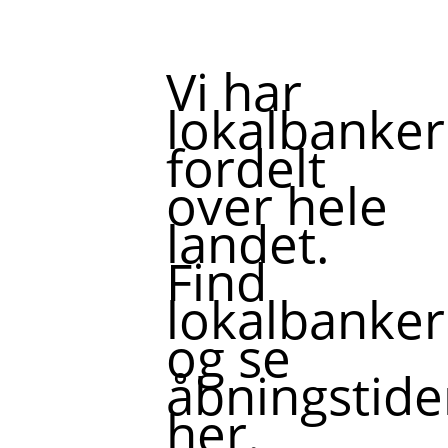
Vi har
lokalbanker
fordelt
over hele
landet.
Find
lokalbanker
og se
åbningstide
her.