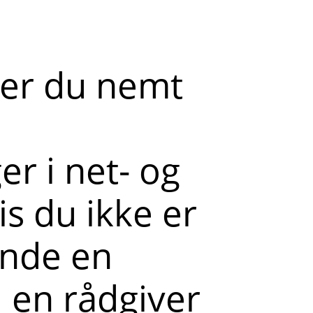
der du nemt
r i net- og
s du ikke er
ende en
l en rådgiver