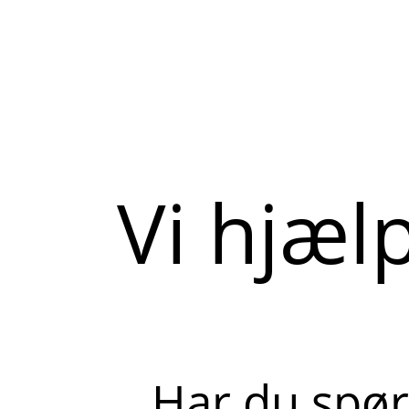
Vi hjæl
Har du spør