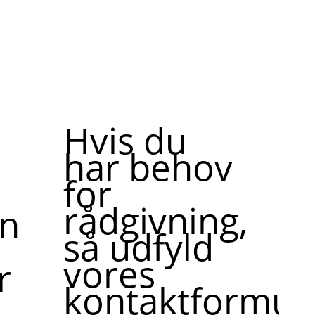
Hvis du
har behov
for
rådgivning,
ne,
så udfyld
vores
r
kontaktformula