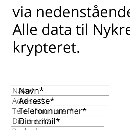
via nedenstående
Alle data til Nyk
krypteret.
Navn*
Adresse*
Telefonnummer*
Din email*