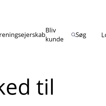
Bliv
reningsejerskab
Søg
L
kunde
ed til