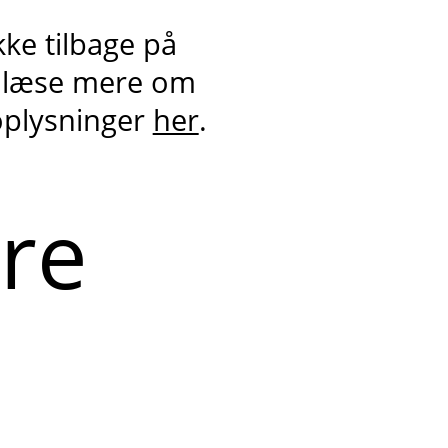
kke tilbage på
 læse mere om
oplysninger
her
.
ere