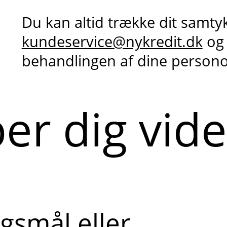
Du kan altid trække dit samty
kundeservice@nykredit.dk
og
behandlingen af dine person
per dig vid
gsmål eller