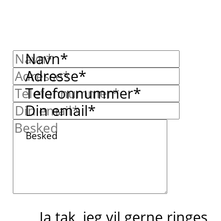
Navn*
Adresse*
Telefonnummer*
Din email*
Besked
Ja tak, jeg vil gerne ringes