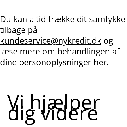
Du kan altid trække dit samtykke
tilbage på
kundeservice@nykredit.dk
og
læse mere om behandlingen af
dine personoplysninger
her
.
Vi hjælper
dig videre