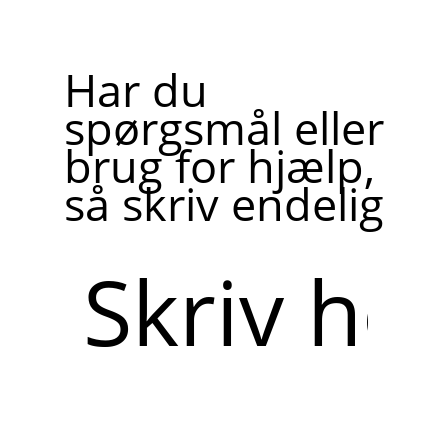
Har du
spørgsmål eller
brug for hjælp,
så skriv endelig
Skriv
her