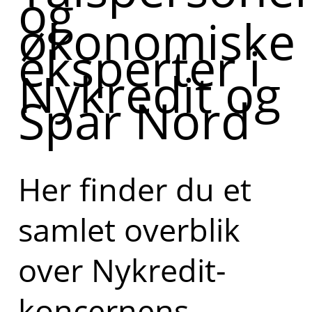
og
økonomiske
eksperter i
Nykredit og
Spar Nord
Her finder du et
samlet overblik
over Nykredit-
koncernens