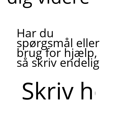
Har du
spørgsmål eller
brug for hjælp,
så skriv endelig
Skriv
her