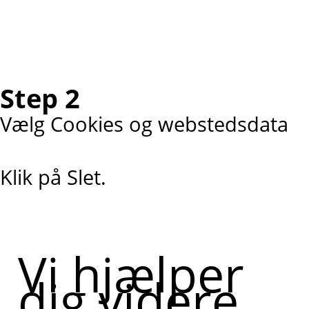
Step 2
Vælg Cookies og webstedsdata
Klik på Slet.
Vi hjælper
dig videre