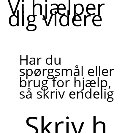
Vi hjælper
dig videre
Har du
spørgsmål eller
brug for hjælp,
så skriv endelig
Skriv
her