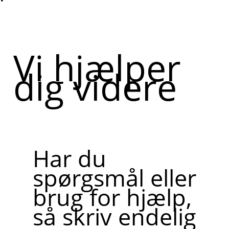
Vi hjælper
dig videre
Har du
spørgsmål eller
brug for hjælp,
så skriv endelig