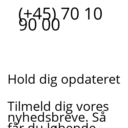
(+45) 70 10
90 00
Hold dig opdateret
Tilmeld dig vores
nyhedsbreve. Så
får du løbende