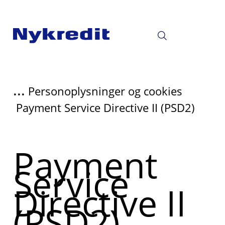
...
Personoplysninger og cookies
Payment Service Directive II (PSD2)
Payment
Service
Directive II
(PSD2)