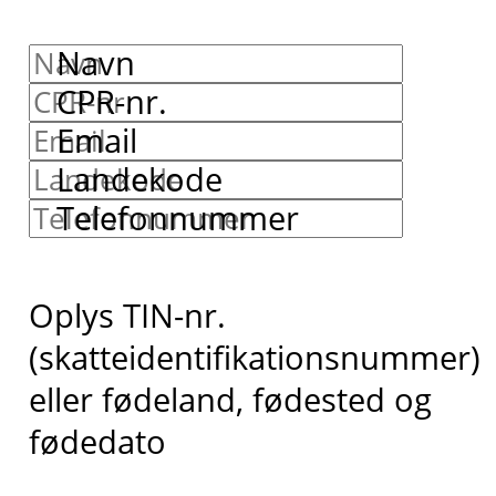
Navn
CPR-nr.
Email
Landekode
Telefonnummer
Oplys TIN-nr.
(skatteidentifikationsnummer)
eller fødeland, fødested og
fødedato