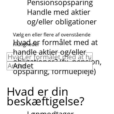
Pensionsopsparing
Handle med aktier
og/eller obligationer
Vælg en eller flere af ovenstående
Hvad er formålet med at
muligheder
handle aktier og/eller
obligationer? (fx, pension,
Andet
opsparing, formuepleje)
Hvad er din
beskæftigelse?
Lønmodtager