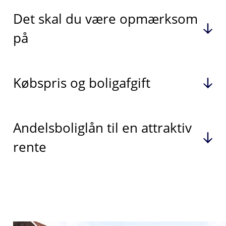
Det skal du være opmærksom
på
Købspris og boligafgift
Andelsboliglån til en attraktiv
rente