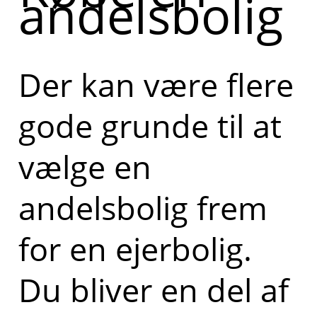
andelsbolig
Der kan være flere
gode grunde til at
vælge en
andelsbolig frem
for en ejerbolig.
Du bliver en del af