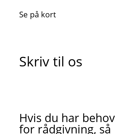
Se på kort
Skriv til os
Hvis du har behov
for rådgivning, så