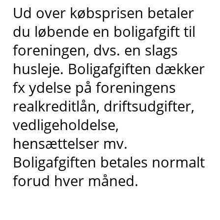
Ud over købsprisen betaler
du løbende en boligafgift til
foreningen, dvs. en slags
husleje. Boligafgiften dækker
fx ydelse på foreningens
realkreditlån, driftsudgifter,
vedligeholdelse,
hensættelser mv.
Boligafgiften betales normalt
forud hver måned.