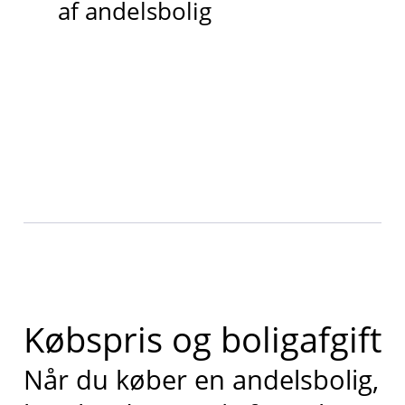
af andelsbolig
Købspris og boligafgift
Når du køber en andelsbolig,