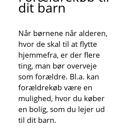
dit barn
Når børnene når alderen,
hvor de skal til at flytte
hjemmefra, er der flere
ting, man bør overveje
som forældre. Bl.a. kan
forældrekøb være en
mulighed, hvor du køber
en bolig, som du lejer ud
til dit barn.