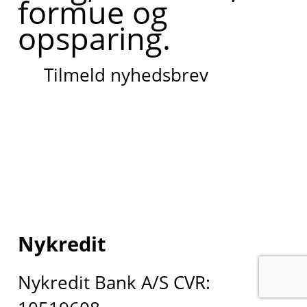
formue og
opsparing.
Tilmeld nyhedsbrev
Nykredit
Nykredit Bank A/S CVR: