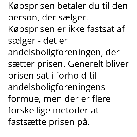
Købsprisen betaler du til den
person, der sælger.
Købsprisen er ikke fastsat af
sælger - det er
andelsboligforeningen, der
sætter prisen. Generelt bliver
prisen sat i forhold til
andelsboligforeningens
formue, men der er flere
forskellige metoder at
fastsætte prisen på.