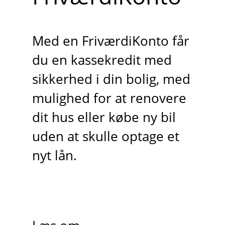
Med en FriværdiKonto får
du en kassekredit med
sikkerhed i din bolig, med
mulighed for at renovere
dit hus eller købe ny bil
uden at skulle optage et
nyt lån.