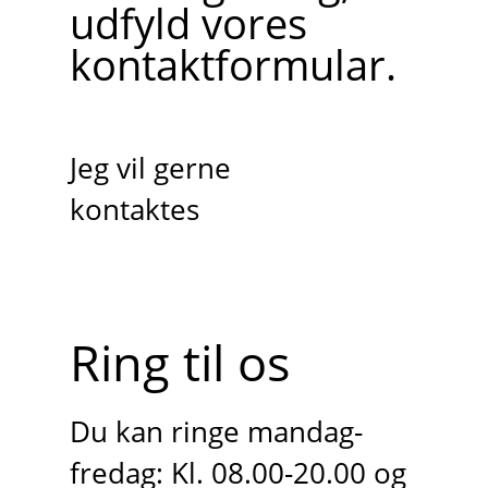
udfyld vores
kontaktformular.
Jeg vil gerne
kontaktes
Ring til os
Du kan ringe mandag-
fredag: Kl. 08.00-20.00 og