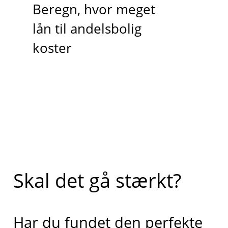
Beregn, hvor meget
lån til andelsbolig
koster
Skal det gå stærkt?
Har du fundet den perfekte