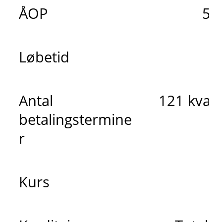
ÅOP
5,
Løbetid
3
Antal
121 kvart
betalingstermine
r
Kurs
9