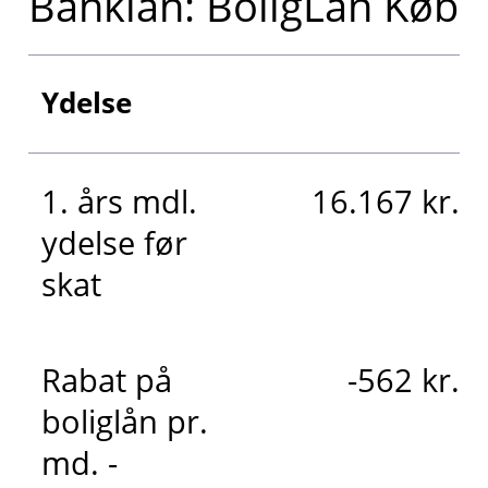
Banklån: BoligLån Køb
Ydelse
1. års mdl.
16.167 kr.
ydelse før
skat
Rabat på
-562 kr.
boliglån pr.
md. -