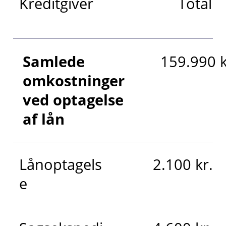
Kreditgiver
Totalkr
Samlede
159.990 k
omkostninger
ved optagelse
af lån
Lånoptagels
2.100 kr.
e