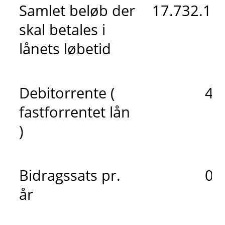
Samlet beløb der
17.732.184
skal betales i
lånets løbetid
Debitorrente (
4,
fastforrentet lån
)
Bidragssats pr.
0,
år