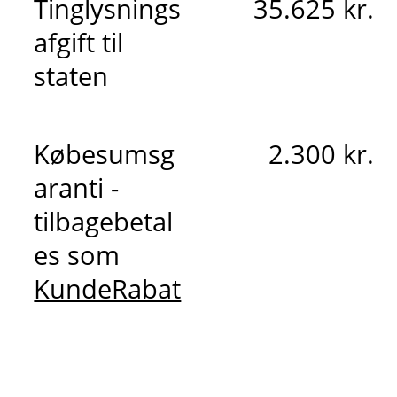
Tinglysnings
35.625 kr.
afgift til
staten
Købesumsg
2.300 kr.
aranti -
tilbagebetal
es som
KundeRabat