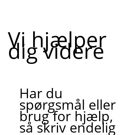
Vi hjælper
dig videre
Har du
spørgsmål eller
brug for hjælp,
så skriv endelig