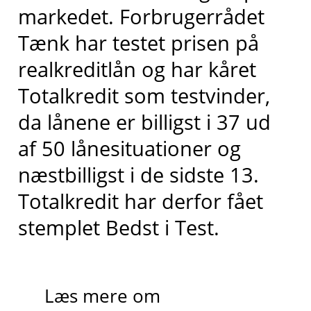
markedet
. Forbrugerrådet
Tænk har testet prisen på
realkreditlån og har kåret
Totalkredit
som testvinder,
da lånene er billigst i 37 ud
af 50 lånesituationer og
næstbilligst
i de sidste 13
.
Totalkredit har derfor fået
stemplet
Bedst i
T
est.
Læs mere om