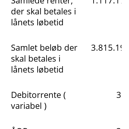
Samlede renter,
1.117.173
der skal betales i
lånets løbetid
Samlet beløb der
3.815.191
skal betales i
lånets løbetid
Debitorrente (
3,
variabel )