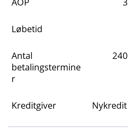
ÅOP
3,
Løbetid
2
Antal
240 m
betalingstermine
r
Kreditgiver
Nykredit 