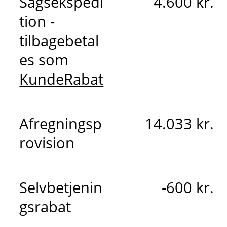
Sagsekspedi
4.600 kr.
tion -
tilbagebetal
es som
KundeRabat
Afregningsp
14.033 kr.
rovision
Selvbetjenin
-600 kr.
gsrabat