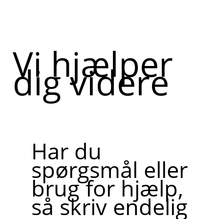
Vi hjælper
dig videre
Har du
spørgsmål eller
brug for hjælp,
så skriv endelig