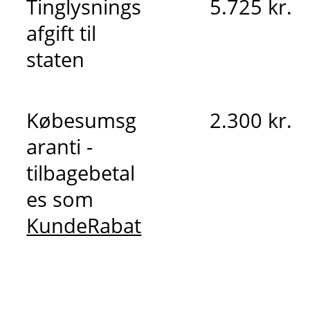
Tinglysnings
5.725 kr.
afgift til
staten
Købesumsg
2.300 kr.
aranti -
tilbagebetal
es som
KundeRabat