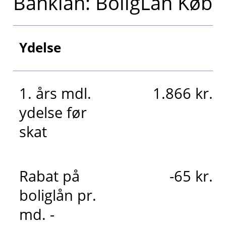
Banklån: BoligLån Køb
Ydelse
1. års mdl.
1.866 kr.
ydelse før
skat
Rabat på
-65 kr.
boliglån pr.
md. -