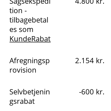
Sagsekspedi
4.800 kr.
tion -
tilbagebetal
es som
KundeRabat
Afregningsp
2.154 kr.
rovision
Selvbetjenin
-600 kr.
gsrabat