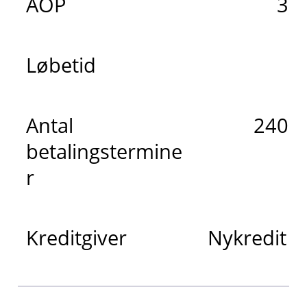
ÅOP
3,
Løbetid
2
Antal
240 m
betalingstermine
r
Kreditgiver
Nykredit 