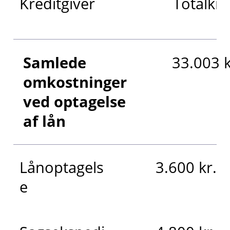
Kreditgiver
Totalkre
Samlede
33.003 k
omkostninger
ved optagelse
af lån
Lånoptagels
3.600 kr.
e