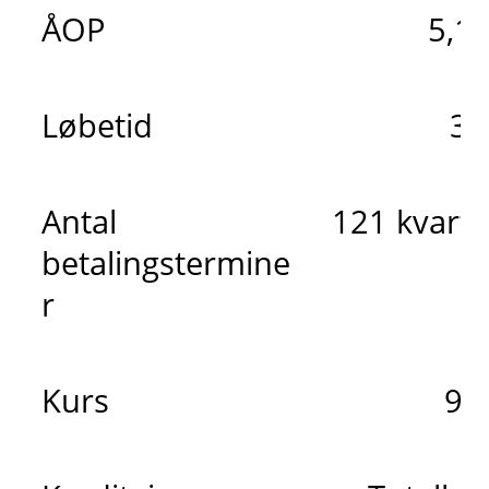
ÅOP
5,1
Løbetid
30
Antal
121 kvarta
betalingstermine
r
Kurs
98