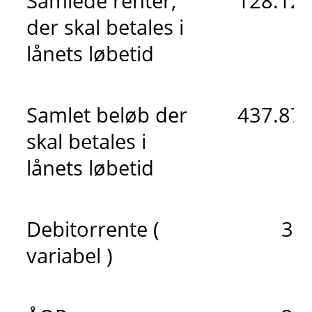
Samlede renter,
128.128
der skal betales i
lånets løbetid
Samlet beløb der
437.878
skal betales i
lånets løbetid
Debitorrente (
3,
variabel )