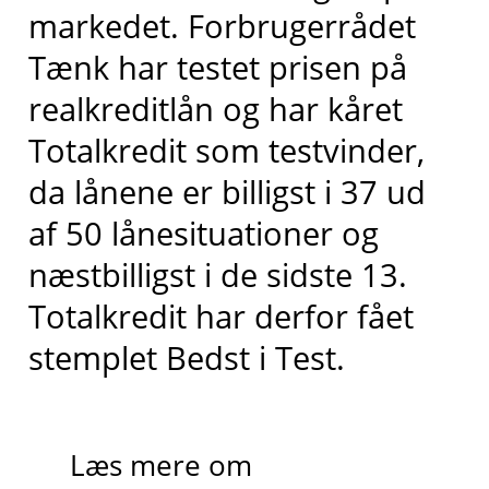
markedet
. Forbrugerrådet
Tænk har testet prisen på
realkreditlån og har kåret
Totalkredit
som testvinder,
da lånene er billigst i 37 ud
af 50 lånesituationer og
næstbilligst
i de sidste 13
.
Totalkredit har derfor fået
stemplet
Bedst i
T
est.
Læs mere om