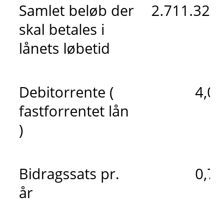
Samlet beløb der
2.711.326 
skal betales i
lånets løbetid
Debitorrente (
4,0
fastforrentet lån
)
Bidragssats pr.
0,7
år