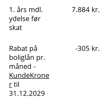
1. års mdl.
7.884 kr.
ydelse før
skat
Rabat på
-305 kr.
boliglån pr.
måned -
KundeKrone
r
til
31.12.2029