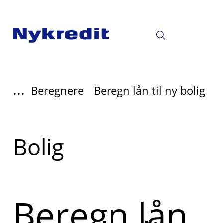
...
Beregnere
Beregn lån til ny bolig
Read
Bolig
more
about
Beregn lån