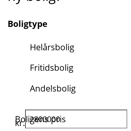
Boligtype
Helårsbolig
Fritidsbolig
Andelsbolig
Boligens pris
kr.