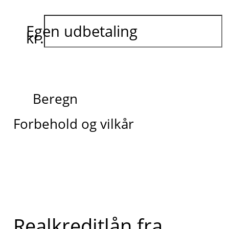
Egen udbetaling
kr.
Beregn
Forbehold og vilkår
Realkreditlån fra