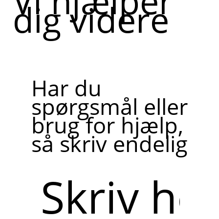
Vi hjælper
dig videre
Har du
spørgsmål eller
brug for hjælp,
så skriv endelig
Skriv
her