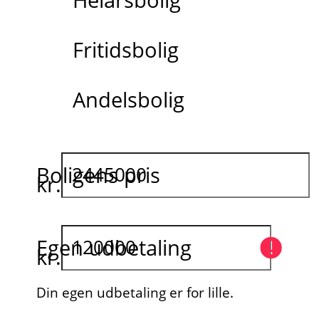
Fritidsbolig
Andelsbolig
Boligens pris
kr.
Egen udbetaling
kr.
Din egen udbetaling er for lille.