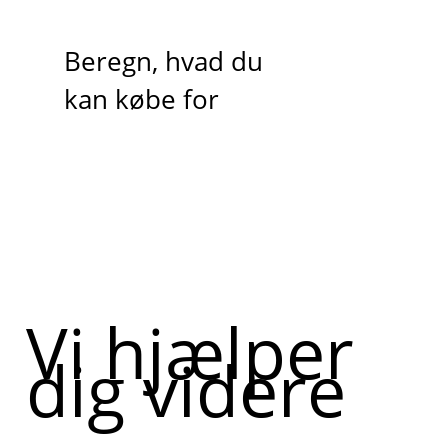
Beregn, hvad du
kan købe for
Vi hjælper
dig videre