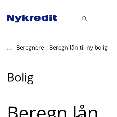
...
Beregnere
Beregn lån til ny bolig
Read
Bolig
more
about
Beregn lån