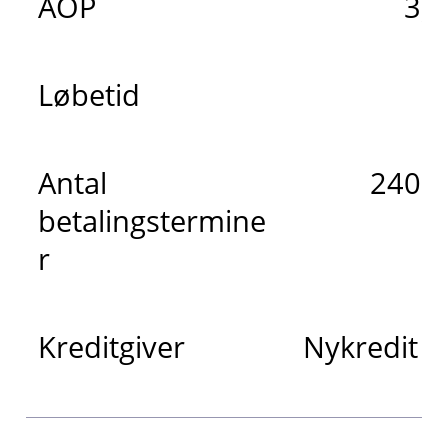
ÅOP
3,
Løbetid
2
Antal
240 m
betalingstermine
r
Kreditgiver
Nykredit 