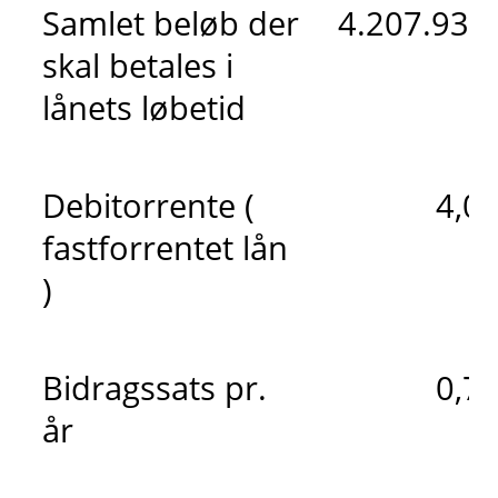
Samlet beløb der
4.207.934 
skal betales i
lånets løbetid
Debitorrente (
4,0
fastforrentet lån
)
Bidragssats pr.
0,7
år