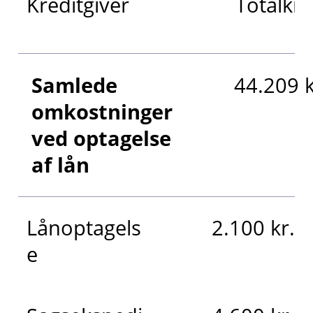
Kreditgiver
Totalkre
Samlede
44.209 k
omkostninger
ved optagelse
af lån
Lånoptagels
2.100 kr.
e