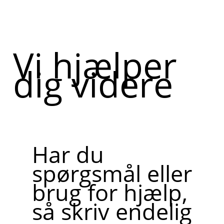
Vi hjælper
dig videre
Har du
spørgsmål eller
brug for hjælp,
så skriv endelig