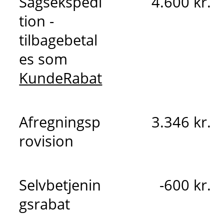
Sagsekspedi
4.600 kr.
tion -
tilbagebetal
es som
KundeRabat
Afregningsp
3.346 kr.
rovision
Selvbetjenin
-600 kr.
gsrabat