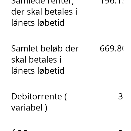
Samlede renter,
196.135
der skal betales i
lånets løbetid
Samlet beløb der
669.809
skal betales i
lånets løbetid
Debitorrente (
3,
variabel )