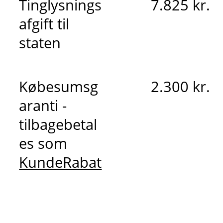
Tinglysnings
7.825 kr.
afgift til
staten
Købesumsg
2.300 kr.
aranti -
tilbagebetal
es som
KundeRabat