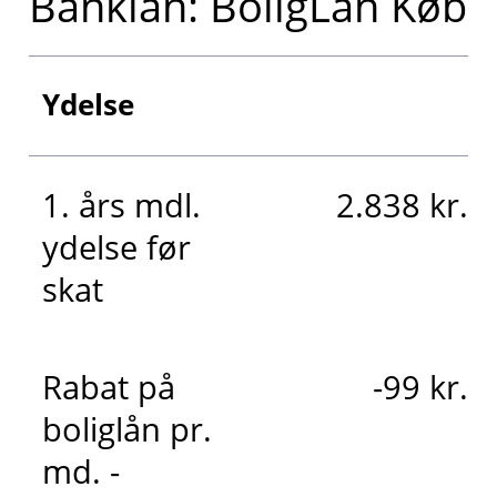
Banklån: BoligLån Køb
Ydelse
1. års mdl.
2.838 kr.
ydelse før
skat
Rabat på
-99 kr.
boliglån pr.
md. -