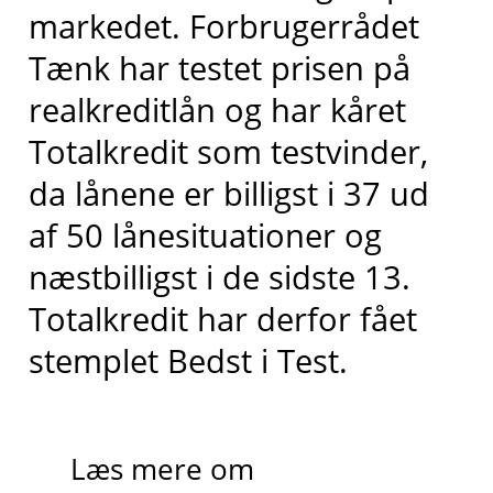
markedet
. Forbrugerrådet
Tænk har testet prisen på
realkreditlån og har kåret
Totalkredit
som testvinder,
da lånene er billigst i 37 ud
af 50 lånesituationer og
næstbilligst
i de sidste 13
.
Totalkredit har derfor fået
stemplet
Bedst i
T
est.
Læs mere om