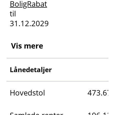
BoligRabat
til
31.12.2029
Vis mere
Lånedetaljer
Hovedstol
473.674