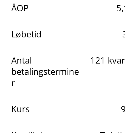
ÅOP
5,1
Løbetid
30
Antal
121 kvarta
betalingstermine
r
Kurs
98