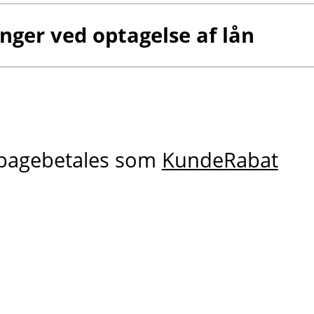
ger ved optagelse af lån
ilbagebetales som
KundeRabat