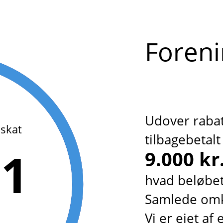
Foreni
Udover rabat
 skat
tilbagebetalt 
21
9.000 kr
hvad beløbe
Samlede omk
Vi er ejet af