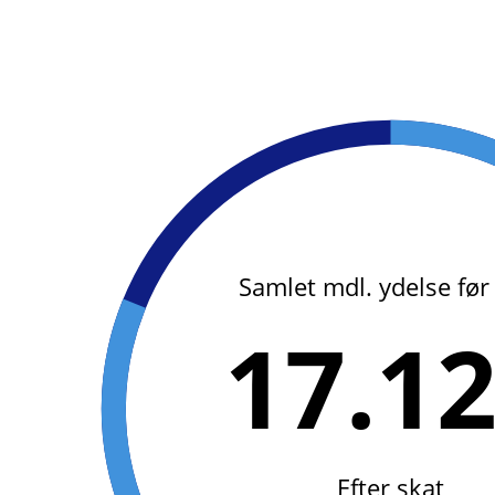
Samlet mdl. ydelse før
17.1
Efter skat