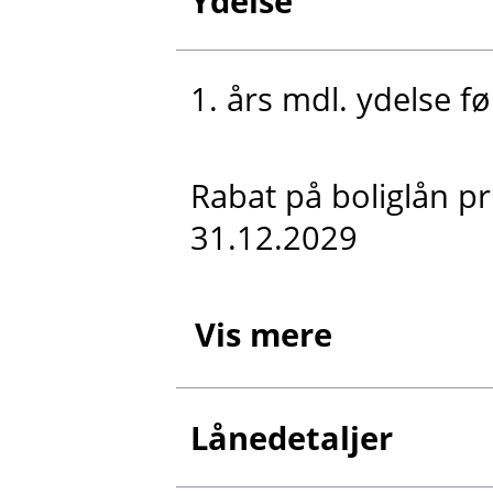
Ydelse
1. års mdl. ydelse fø
Rabat på boliglån p
31.12.2029
Vis mere
Lånedetaljer