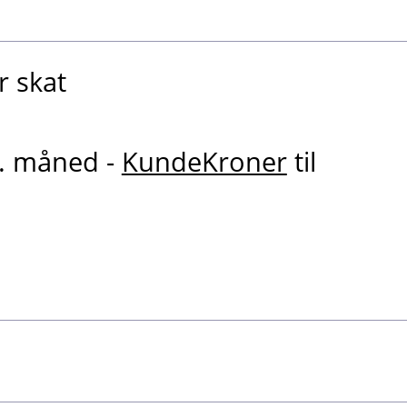
r skat
r. måned -
KundeKroner
til