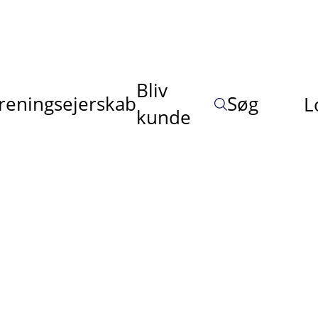
Bliv
reningsejerskab
Søg
L
kunde