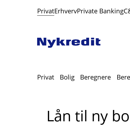
Privat
Erhverv
Private Banking
C
Privat
Bolig
Beregnere
Bere
Lån til ny bo