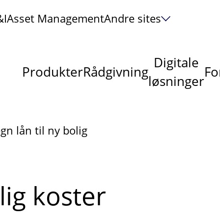
&I
Asset Management
Andre sites
Digitale
Produkter
Rådgivning
Fo
løsninger
gn lån til ny bolig
lig koster