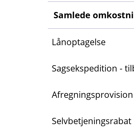
Samlede omkostnin
Lånoptagelse
Sagsekspedition - t
Afregningsprovision
Selvbetjeningsrabat