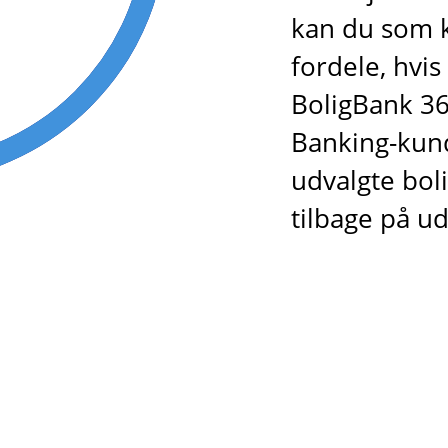
kan du som k
fordele, hvis
BoligBank 365
Banking-kund
udvalgte bol
tilbage på u