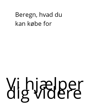
Beregn, hvad du
kan købe for
Vi hjælper
dig videre