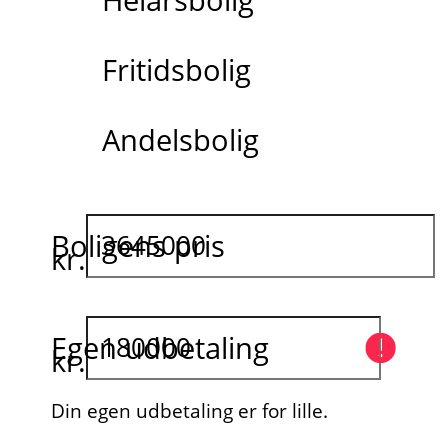
Fritidsbolig
Andelsbolig
Boligens pris
kr.
Egen udbetaling
kr.
Din egen udbetaling er for lille.