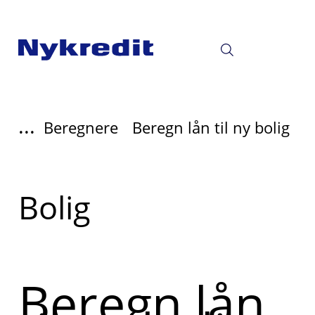
...
Beregnere
Beregn lån til ny bolig
Læs
Bolig
mere
om
Beregn lån