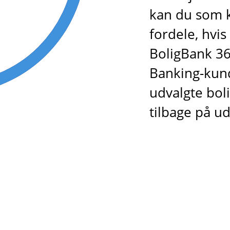
kan du som k
fordele, hvis
BoligBank 365
Banking-kund
udvalgte bol
tilbage på u