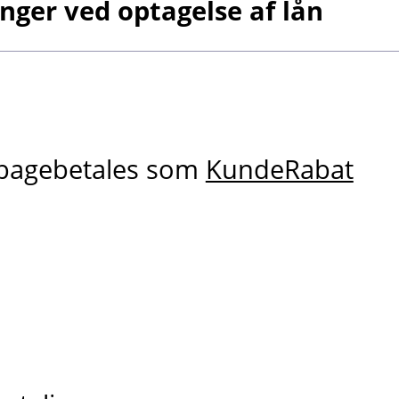
ger ved optagelse af lån
ilbagebetales som
KundeRabat