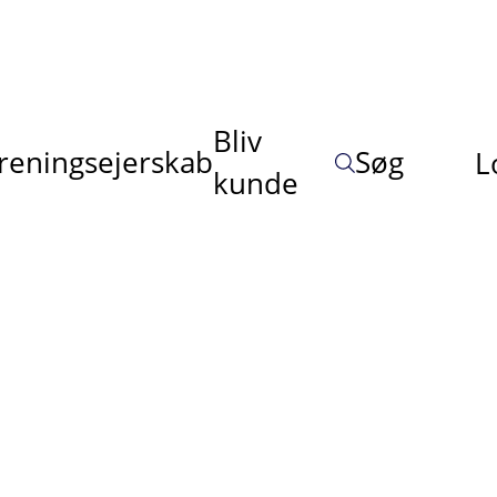
Bliv
reningsejerskab
Søg
L
kunde