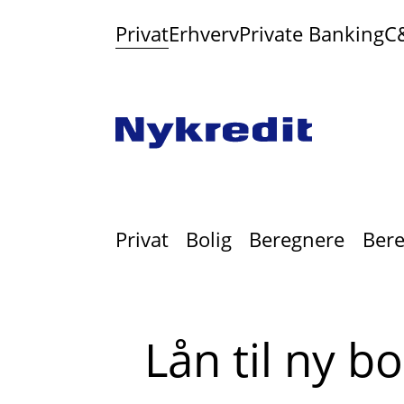
Privat
Erhverv
Private Banking
C
Privat
Bolig
Beregnere
Bere
Lån til ny bo