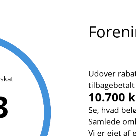
Foreni
Udover rabat
 skat
tilbagebetalt 
3
10.700 k
Se, hvad be
Samlede omk
Vi er ejet af