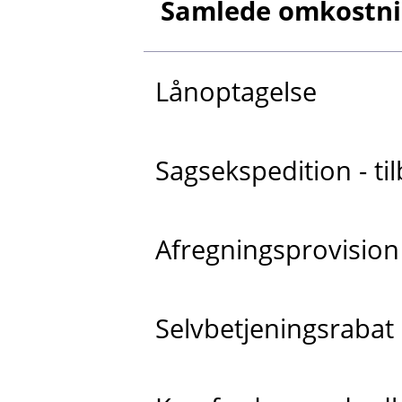
Samlede omkostnin
Lånoptagelse
Sagsekspedition - t
Afregningsprovision
Selvbetjeningsrabat