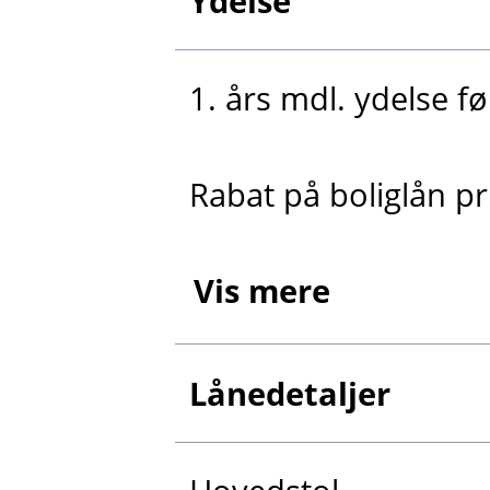
Ydelse
1. års mdl. ydelse fø
Rabat på boliglån p
Vis mere
Lånedetaljer