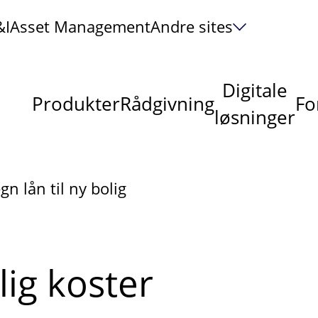
&I
Asset Management
Andre sites
Digitale
Produkter
Rådgivning
Fo
løsninger
gn lån til ny bolig
lig koster