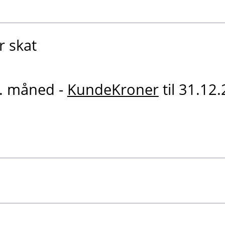
r skat
r. måned -
KundeKroner
til 31.12