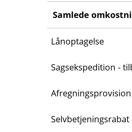
Samlede omkostnin
Lånoptagelse
Sagsekspedition - t
Afregningsprovision
Selvbetjeningsrabat