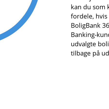
kan du som k
fordele, hvis
BoligBank 365
Banking-kund
udvalgte bol
tilbage på u