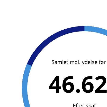
Samlet mdl. ydelse før
46.6
Efter skat