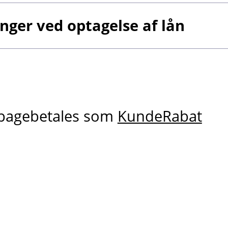
ger ved optagelse af lån
ilbagebetales som
KundeRabat