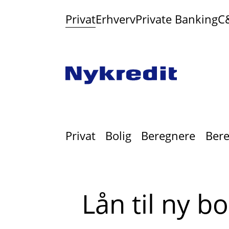
Privat
Erhverv
Private Banking
C
Privat
Bolig
Beregnere
Bere
Lån til ny bo