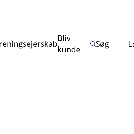
Bliv
reningsejerskab
Søg
L
kunde