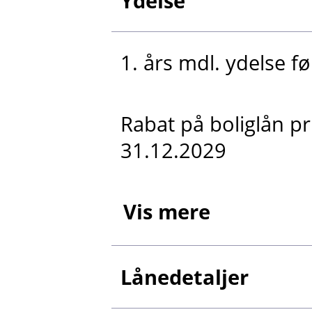
Ydelse
1. års mdl. ydelse fø
Rabat på boliglån p
31.12.2029
Vis mere
Lånedetaljer