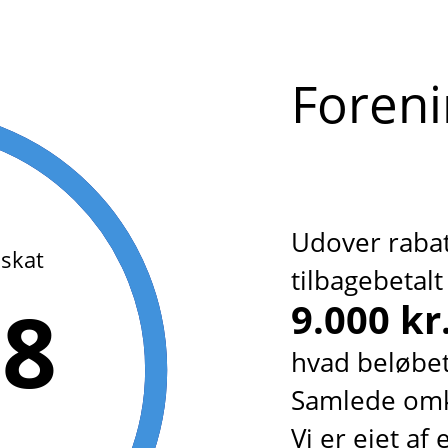
Foreni
Udover rabat
 skat
tilbagebetalt 
28
9.000 kr
hvad beløbe
Samlede omk
Vi er ejet af