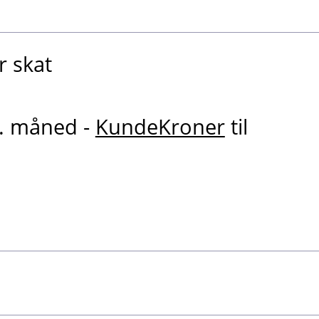
r skat
r. måned -
KundeKroner
til