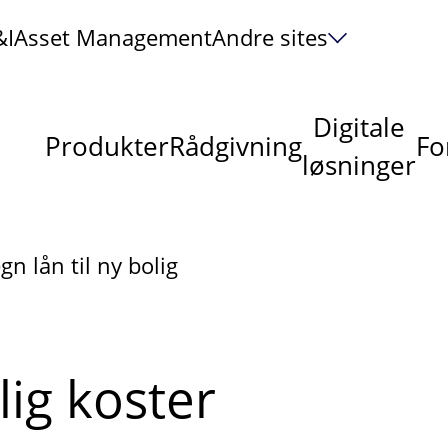
&I
Asset Management
Andre sites
Digitale
Produkter
Rådgivning
Fo
løsninger
gn lån til ny bolig
lig koster