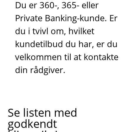
Du er 360-, 365- eller
Private Banking-kunde. Er
du i tvivl om, hvilket
kundetilbud du har, er du
velkommen til at kontakte
din rådgiver.
Se listen med
godkendt