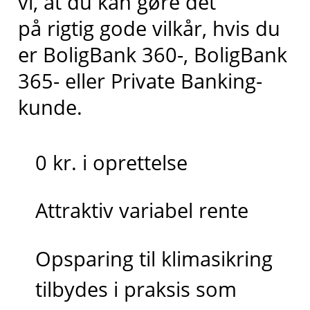
vi, at du
kan gøre det
på
rigtig god
e vilkår, hvis du
er BoligBank 360-, BoligBank
365- eller Private Banking-
kunde.
0 kr. i oprettelse
Attraktiv variabel rente
Opsparing til klimasikring
tilbydes i praksis som