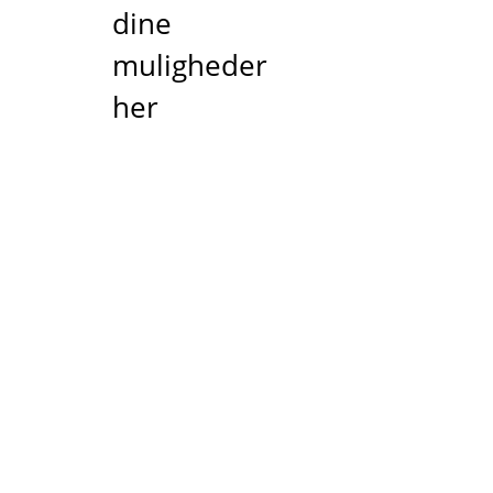
dine
muligheder
her