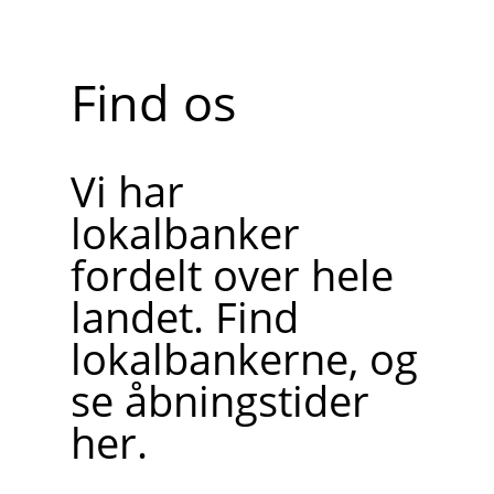
Find os
Vi har
lokalbanker
fordelt over hele
landet. Find
lokalbankerne, og
se åbningstider
her.