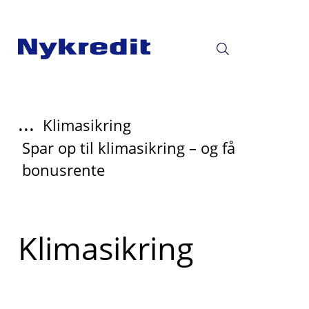
...
Klimasikring
Spar op til klimasikring – og få
bonusrente
Læs
Klimasikring
mere
om