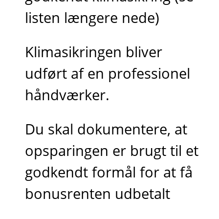
listen længere nede)
Klimasikringen bliver
udført af en professionel
håndværker.
Du skal dokumentere, at
opsparingen er brugt til et
godkendt formål for at få
bonusrenten udbetalt