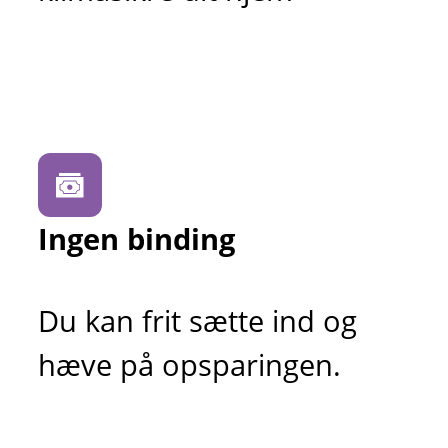
Ingen binding
Du kan frit sætte ind og
hæve på opsparingen.