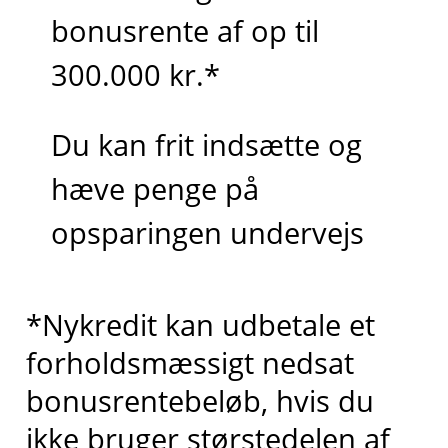
bonusrente af op til
300.000 kr.*
Du kan frit indsætte og
hæve penge på
opsparingen undervejs
*Nykredit kan udbetale et
forholdsmæssigt nedsat
bonusrentebeløb, hvis du
ikke bruger størstedelen af