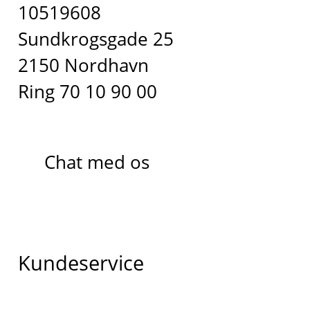
10519608
Sundkrogsgade 25
2150 Nordhavn
Ring 70 10 90 00
Chat med os
Kundeservice