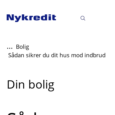
...
Bolig
Sådan sikrer du dit hus mod indbrud
Read
Din bolig
more
about