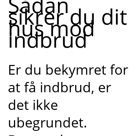
Sådan
sikrer du dit
hus mod
indbrud
Er du bekymret for
at få indbrud, er
det ikke
ubegrundet.