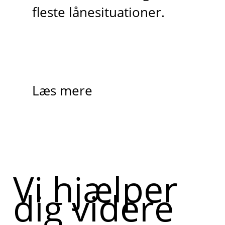
fleste lånesituationer.
Læs mere
Vi hjælper
dig videre