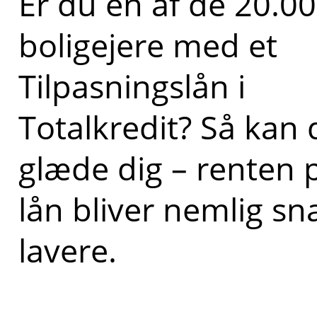
Er du en af de 20.0
boligejere med et
Tilpasningslån i
Totalkredit? Så kan 
glæde dig – renten p
lån bliver nemlig sn
lavere.