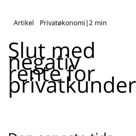
Artikel
Privatøkonomi
|
2 min
Slut med
negativ
rente for
privatkunde