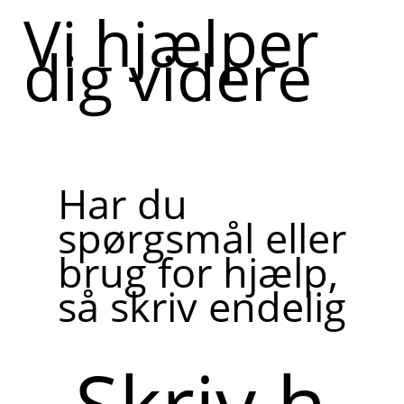
Vi hjælper
dig videre
Har du
spørgsmål eller
brug for hjælp,
så skriv endelig
Skriv
her