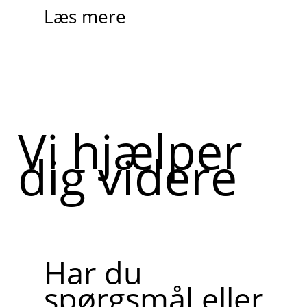
Læs mere
Vi hjælper
dig videre
Har du
spørgsmål eller