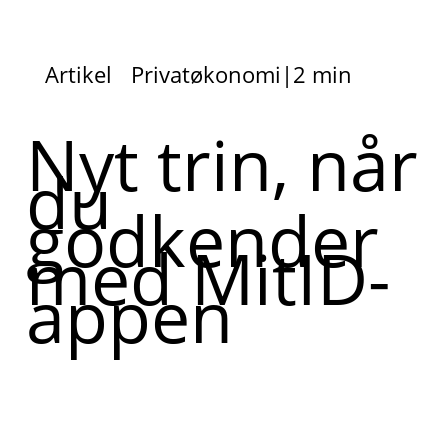
Artikel
Privatøkonomi
|
2 min
Nyt trin, når
du
godkender
med MitID-
appen