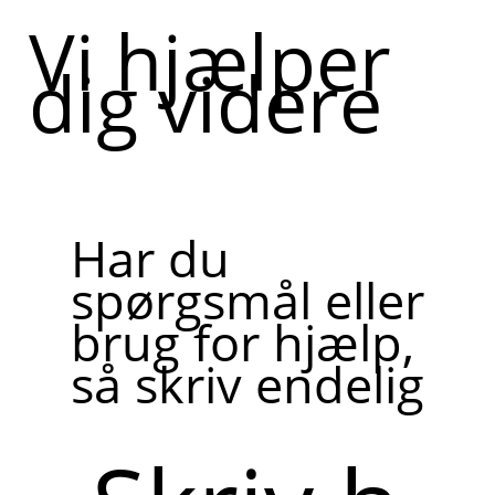
Vi hjælper
dig videre
Har du
spørgsmål eller
brug for hjælp,
så skriv endelig
Skriv