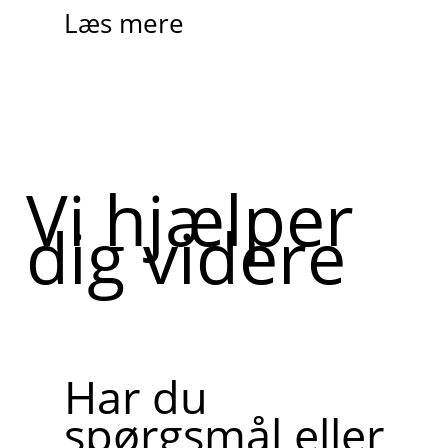
Læs mere
Vi hjælper
dig videre
Har du
spørgsmål eller