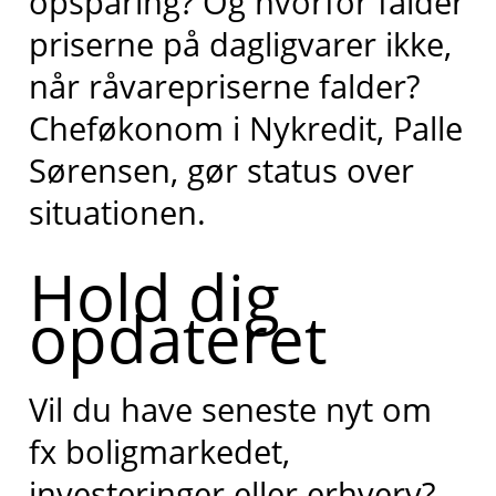
opsparing? Og hvorfor falder
priserne på dagligvarer ikke,
når råvarepriserne falder?
Cheføkonom i Nykredit, Palle
Sørensen, gør status over
situationen.
Hold dig
opdateret
Vil du have seneste nyt om
fx boligmarkedet,
investeringer eller erhverv?