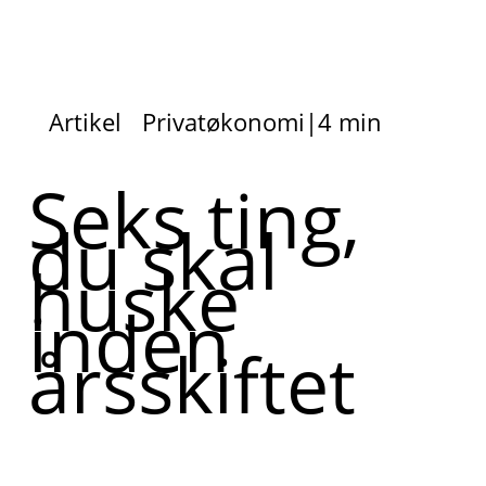
Artikel
Privatøkonomi
|
4 min
Seks ting,
du skal
huske
inden
årsskiftet