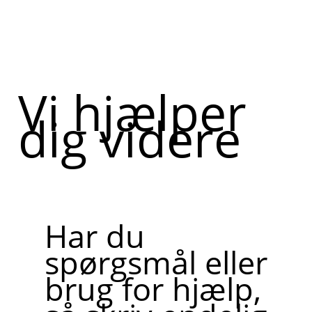
Vi hjælper
dig videre
Har du
spørgsmål eller
brug for hjælp,