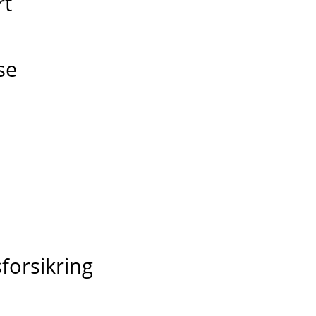
rt
lse
e
forsikring