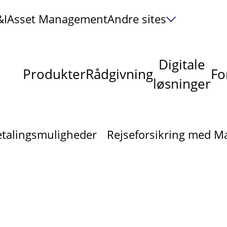
&I
Asset Management
Andre sites
Digitale
Produkter
Rådgivning
Fo
løsninger
etalingsmuligheder
Rejseforsikring med M