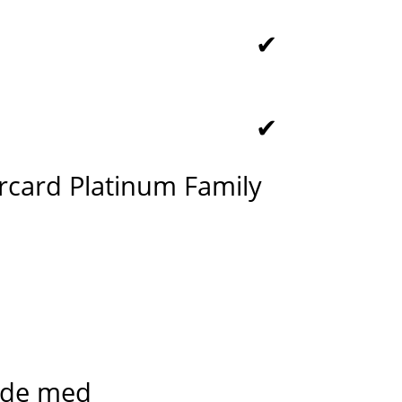
✔
✔
rcard Platinum Family
ade med