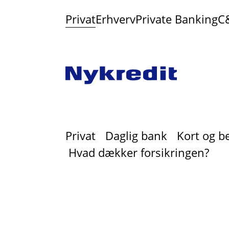
Privat
Erhverv
Private Banking
C
Privat
Daglig bank
Kort og b
Hvad dækker forsikringen?