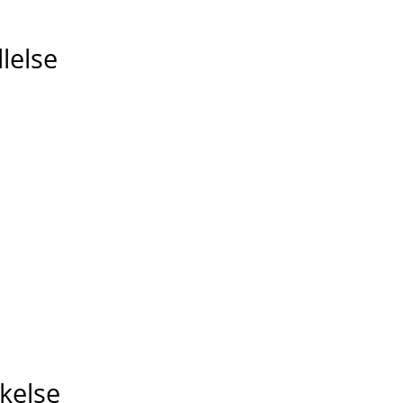
lelse
nkelse