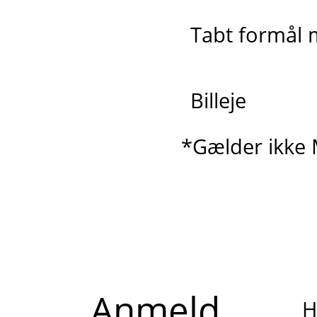
Tabt formål 
Billeje
*Gælder ikke 
Anmeld
H