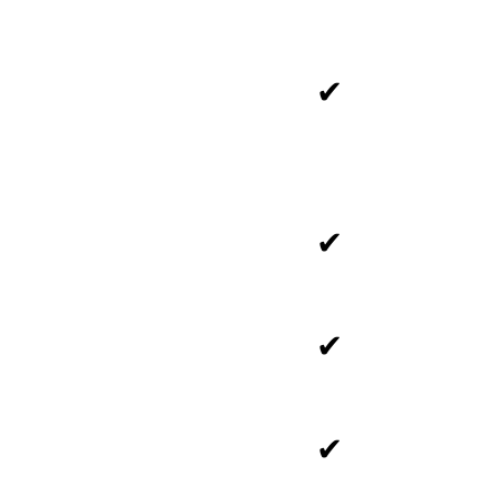
✔
✔
✔
✔