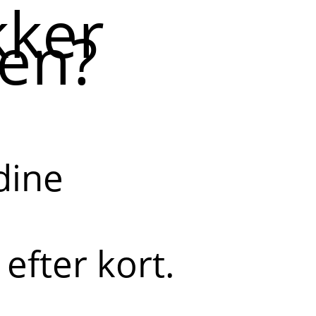
ker
gen?
dine
efter kort.