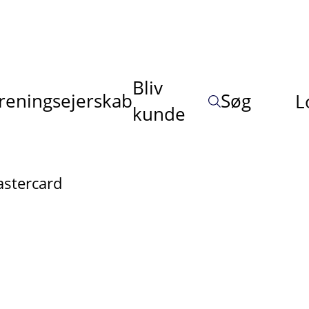
Bliv
reningsejerskab
Søg
L
kunde
astercard