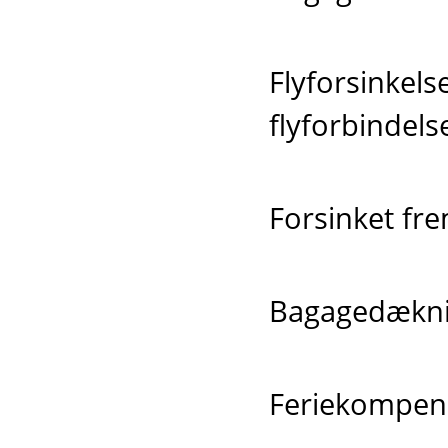
Flyforsinkels
flyforbindels
Forsinket f
Bagagedækn
Feriekompen