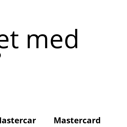
et med
s
astercar
Mastercard