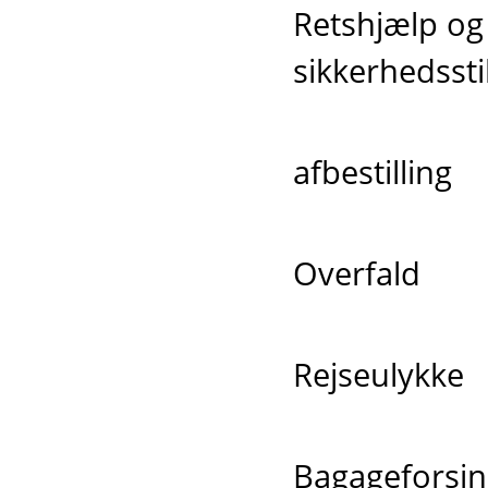
Retshjælp og
sikkerhedsstil
afbestilling
Overfald
Rejseulykke
Bagageforsi