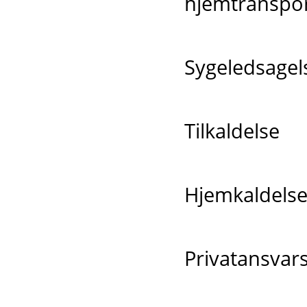
hjemtranspo
Sygeledsage
Tilkaldelse
Hjemkaldels
Privatansvars