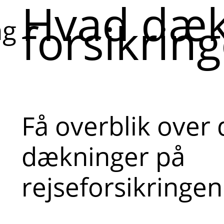
Hvad dæk
forsikrin
ng
Få overblik over 
dækninger på
rejseforsikringen 