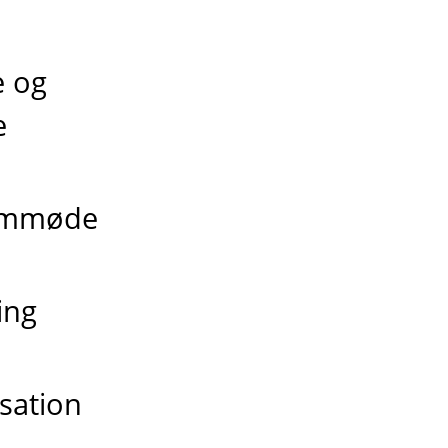
e og
e
remmøde
ing
sation