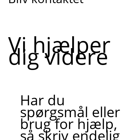
Vi hjælper
dig videre
Har du
spørgsmål eller
brug for hjælp,
så skriv endelig