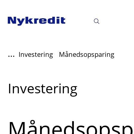
...
Investering
Månedsopsparing
Læs
Investering
mere
om
Månedsopsp