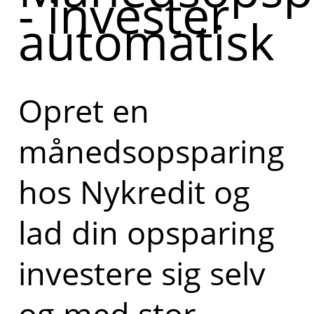
- invester
automatisk
Opret en
månedsopsparing
hos Nykredit og
lad din opsparing
investere sig selv
og med stor