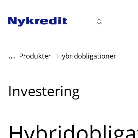
...
Produkter
Hybridobligationer
Læs
Investering
mere
om
Hybridobliga