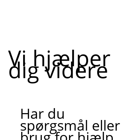
Vi hjælper
dig videre
Har du
spørgsmål eller
brug for hjælp,