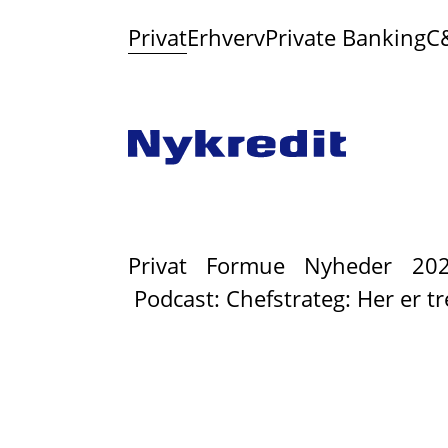
Privat
Erhverv
Private Banking
C
Privat
Formue
Nyheder
20
Podcast: Chefstrateg: Her er t