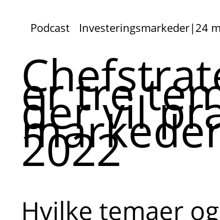
Podcast
Investeringsmarkeder
|
24 m
Chefstrat
er tre te
der vil p
markeder
2022
Hvilke temaer og