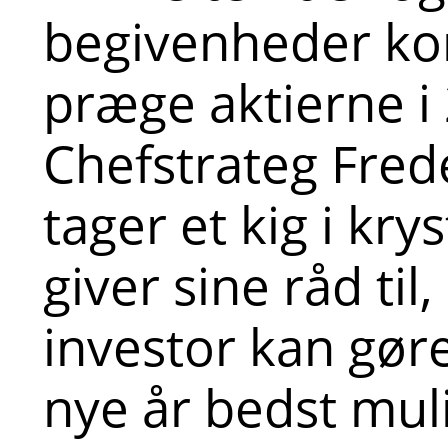
begivenheder ko
præge aktierne i
Chefstrateg Fred
tager et kig i kry
giver sine råd ti
investor kan gøre
nye år bedst mul