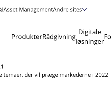
&I
Asset Management
Andre sites
Digitale
Produkter
Rådgivning
Fo
løsninger
21
re temaer, der vil præge markederne i 2022