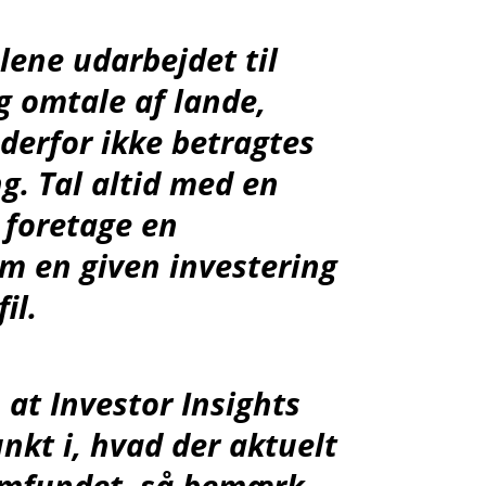
lene udarbejdet til
g omtale af lande,
 derfor ikke betragtes
g. Tal altid med en
t foretage en
om en given investering
il.
t Investor Insights
nkt i, hvad der aktuelt
samfundet, så bemærk