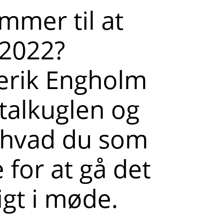
mmer til at
 2022?
erik Engholm
stalkuglen og
l, hvad du som
 for at gå det
igt i møde.