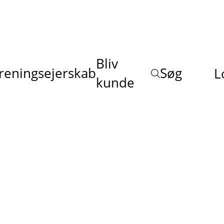
Bliv
reningsejerskab
Søg
L
kunde