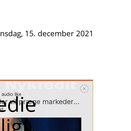
nsdag, 15. december 2021
edie
igt,