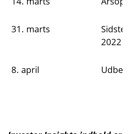
14. marts
Årsopgø
31. marts
Sidste f
2022
8. april
Udbetal