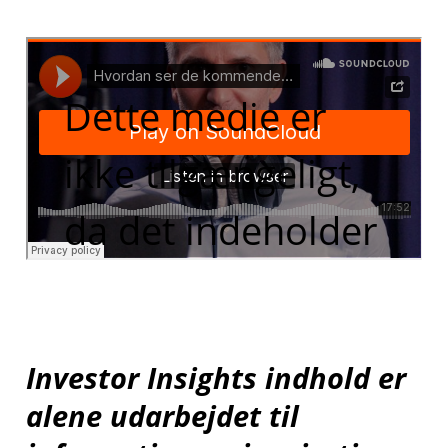
Dette medie er
ikke tilgængeligt,
da det indeholder
funktionelle
cookies, som du
Investor Insights indhold er
har fravalgt i dine
alene udarbejdet til