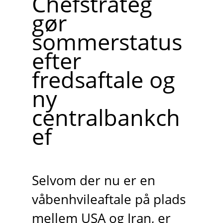
Chefstrateg
gør
sommerstatus
efter
fredsaftale og
ny
centralbankch
ef
Selvom der nu er en
våbenhvileaftale på plads
mellem USA og Iran, er