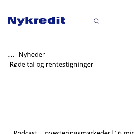
...
Nyheder
Røde tal og rentestigninger
Podcast
Investeringsmarkeder
|
16 mi