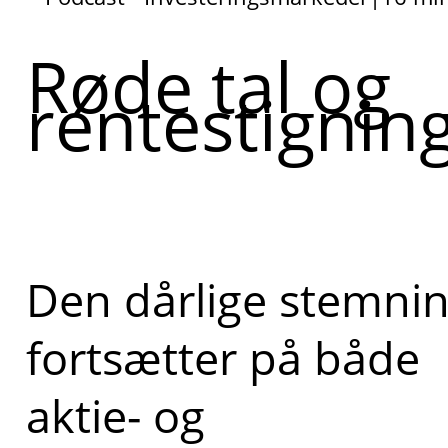
Røde tal og
rentestignin
Den dårlige stemni
fortsætter på både
aktie- og