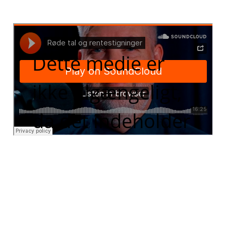
Dette medie er
ikke tilgængeligt,
da det indeholder
funktionelle
cookies, som du
har fravalgt i dine