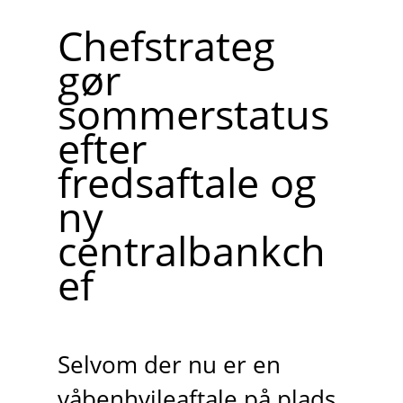
Chefstrateg
gør
sommerstatus
efter
fredsaftale og
ny
centralbankch
ef
Selvom der nu er en
våbenhvileaftale på plads