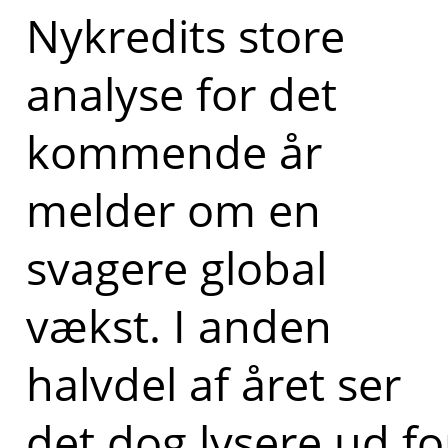
Nykredits store
analyse for det
kommende år
melder om en
svagere global
vækst. I anden
halvdel af året ser
det dog lysere ud fo