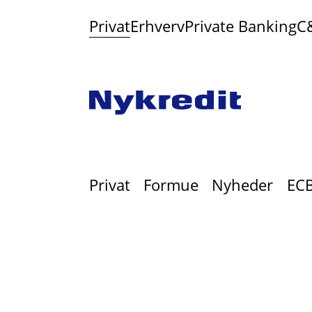
Privat
Erhverv
Private Banking
C
Privat
Formue
Nyheder
ECB