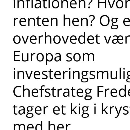
inflationen? Hvo
renten hen? Og e
overhovedet vær
Europa som
investeringsmuli
Chefstrateg Fred
tager et kig i kry
med her.