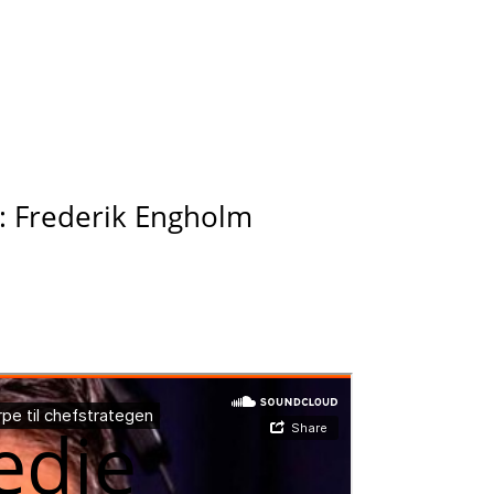
t: Frederik Engholm
edie