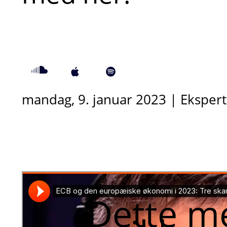
mandag, 9. januar 2023 | Eksper
Dette m