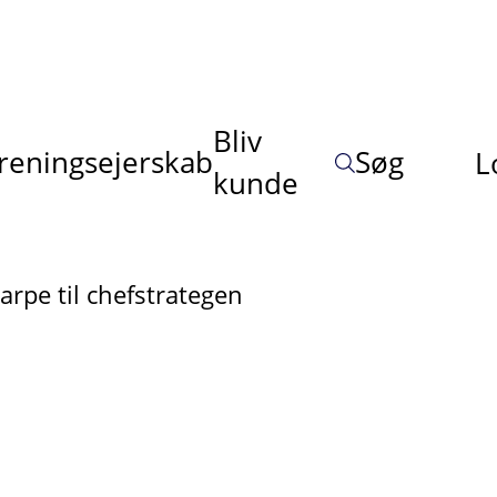
Bliv
reningsejerskab
Søg
L
kunde
rpe til chefstrategen