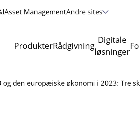
&I
Asset Management
Andre sites
Digitale
Produkter
Rådgivning
Fo
løsninger
 og den europæiske økonomi i 2023: Tre ska