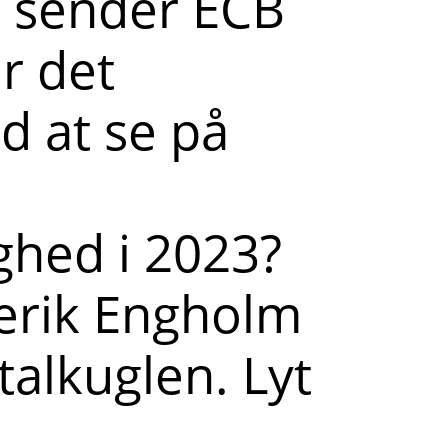
r sender ECB
r det
d at se på
ghed i 2023?
erik Engholm
stalkuglen. Lyt