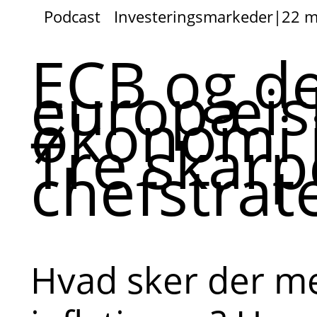
Podcast
Investeringsmarkeder
|
22 m
ECB og d
europæis
økonomi i
Tre skarpe
chefstrat
Hvad sker der m