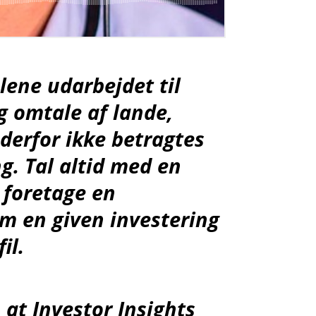
lene udarbejdet til
g omtale af lande,
 derfor ikke betragtes
g. Tal altid med en
t foretage en
om en given investering
il.
t Investor Insights